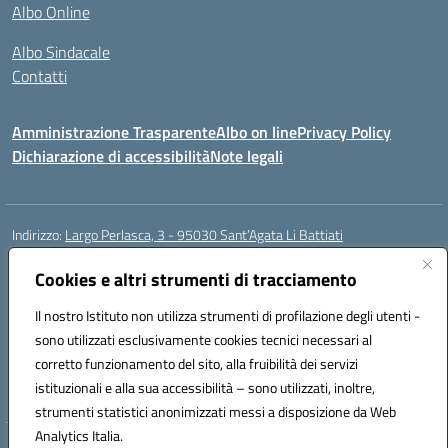
Albo Online
Albo Sindacale
Contatti
Amministrazione Trasparente
Albo on line
Privacy Policy
Dichiarazione di accessibilità
Note legali
Indirizzo:
Largo Perlasca, 3 - 95030 Sant’Agata Li Battiati
Centralino:
095241747 - 095213583
Email:
ctic8bl002@istruzione.it
Posta elettronica certificata (PEC):
Cookies e altri strumenti di tracciamento
ctic8bl002@pec.istruzione.it
Codice fiscale: 93253680875
Il nostro Istituto non utilizza strumenti di profilazione degli utenti -
Codice meccanografico:
CTIC8BL002
sono utilizzati esclusivamente cookies tecnici necessari al
Codice Indice delle Pubbliche Amministrazioni (IPA): 7UKG69R2
corretto funzionamento del sito, alla fruibilità dei servizi
Codice unico di fatturazione (CUF): F8M4AH
istituzionali e alla sua accessibilità – sono utilizzati, inoltre,
strumenti statistici anonimizzati messi a disposizione da Web
Analytics Italia.