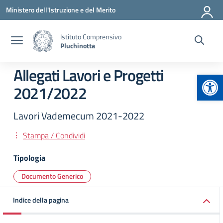
Vai ai contenuti
Vai al menu di navigazione
Vai al footer
Ministero dell'Istruzione e del Merito
Istituto Comprensivo
Pluchinotta
Allegati Lavori e Progetti
Apr
2021/2022
Lavori Vademecum 2021-2022
Stampa / Condividi
Tipologia
Documento Generico
Indice della pagina