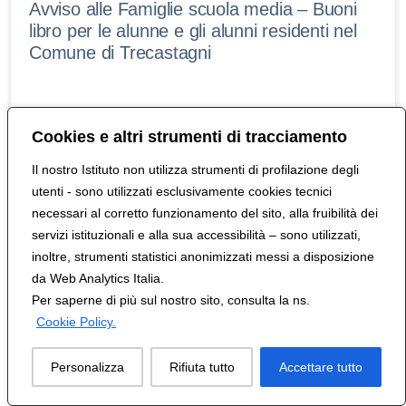
Avviso alle Famiglie scuola media – Buoni
libro per le alunne e gli alunni residenti nel
Comune di Trecastagni
Cookies e altri strumenti di tracciamento
0
Personale scolastico
Il nostro Istituto non utilizza strumenti di profilazione degli
utenti - sono utilizzati esclusivamente cookies tecnici
necessari al corretto funzionamento del sito, alla fruibilità dei
servizi istituzionali e alla sua accessibilità – sono utilizzati,
Avviso alle Famiglie scuola media – Buoni
inoltre, strumenti statistici anonimizzati messi a disposizione
libro per le alunne e gli alunni residenti nel
da Web Analytics Italia.
Comune di Aci Bonaccorsi
Per saperne di più sul nostro sito, consulta la ns.
Cookie Policy.
Personalizza
Rifiuta tutto
Accettare tutto
0
Personale scolastico