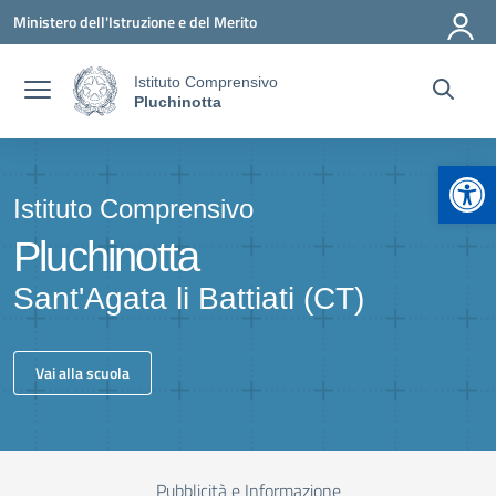
Vai ai contenuti
Vai al menu di navigazione
Vai al footer
Ministero dell'Istruzione e del Merito
Istituto Comprensivo
Pluchinotta
Apr
Istituto Comprensivo
Pluchinotta
Sant'Agata li Battiati (CT)
Vai alla scuola
Pubblicità e Informazione