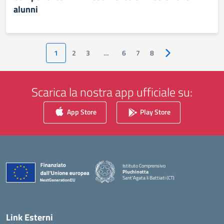
alunni
1
2
3
…
6
7
8
Pagina successiva
Scarica la nostra app ufficiale su:
App Store
Play Store
Istituto Comprensivo
Pluchinotta
Sant'Agata li Battiati (CT)
— Visita la pagina iniziale della scuola
Link Esterni