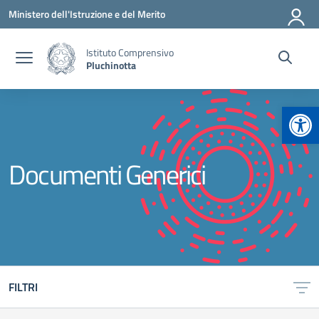
Vai ai contenuti
Vai al menu di navigazione
Vai al footer
Ministero dell'Istruzione e del Merito
Istituto Comprensivo
Pluchinotta
Apr
Documenti Generici
FILTRI