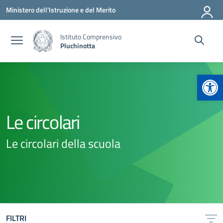
Vai ai contenuti
Vai al menu di navigazione
Vai al footer
Ministero dell'Istruzione e del Merito
Istituto Comprensivo
Pluchinotta
Apr
Le circolari
Le circolari della scuola
FILTRI