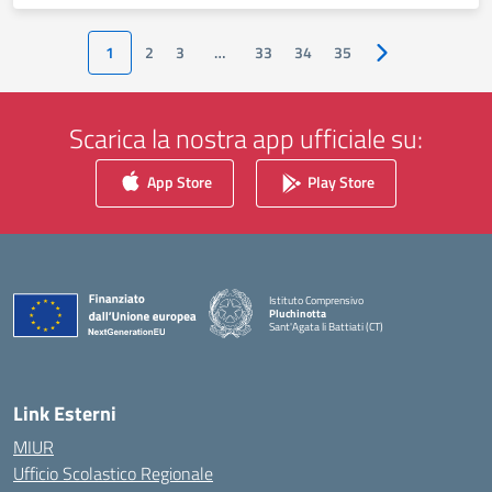
1
2
3
…
33
34
35
Pagina successiv
Scarica la nostra app ufficiale su:
App Store
Play Store
Istituto Comprensivo
Pluchinotta
Sant'Agata li Battiati (CT)
— Visita la pagina iniziale della scuola
Link Esterni
MIUR
Ufficio Scolastico Regionale