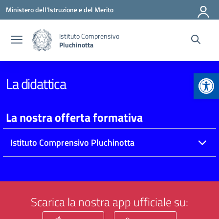
Vai ai contenuti
Vai al menu di navigazione
Vai al footer
Ministero dell'Istruzione e del Merito
Istituto Comprensivo
Pluchinotta
Apr
La didattica
La nostra offerta formativa
Istituto Comprensivo Pluchinotta
Scarica la nostra app ufficiale su: