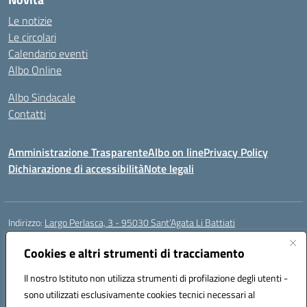
Le notizie
Le circolari
Calendario eventi
Albo Online
Albo Sindacale
Contatti
Amministrazione Trasparente
Albo on line
Privacy Policy
Dichiarazione di accessibilità
Note legali
Indirizzo:
Largo Perlasca, 3 - 95030 Sant’Agata Li Battiati
Centralino:
095241747 - 095213583
Email:
ctic8bl002@istruzione.it
Posta elettronica certificata (PEC):
Cookies e altri strumenti di tracciamento
ctic8bl002@pec.istruzione.it
Codice fiscale: 93253680875
Il nostro Istituto non utilizza strumenti di profilazione degli utenti -
Codice meccanografico:
CTIC8BL002
sono utilizzati esclusivamente cookies tecnici necessari al
Codice Indice delle Pubbliche Amministrazioni (IPA): 7UKG69R2