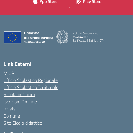
App Store
Play Store
Istituto Comprensivo
Pluchinotta
Sant'Agata li Battiati (CT)
— Visita la pagina iniziale della scuola
Link Esterni
MIUR
Ufficio Scolastico Regionale
Ufficio Scolastico Territoriale
Scuola in Chiaro
Iscrizioni On Line
Invalsi
Comune
Sito Cicolo didattico