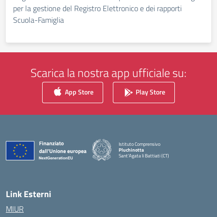
per la gestione del Registro Elettronico e dei rapporti
Scuola-Famiglia
Scarica la nostra app ufficiale su:
App Store
Play Store
Istituto Comprensivo
Pluchinotta
Sant'Agata li Battiati (CT)
— Visita la pagina iniziale della scuola
Link Esterni
MIUR