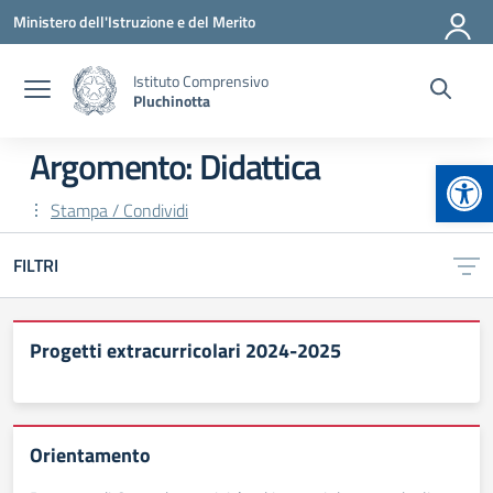
Vai ai contenuti
Vai al menu di navigazione
Vai al footer
Ministero dell'Istruzione e del Merito
Istituto Comprensivo
Pluchinotta
Argomento: Didattica
Apr
Stampa / Condividi
FILTRI
Progetti extracurricolari 2024-2025
Orientamento