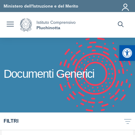
Vai ai contenuti
Vai al menu di navigazione
Vai al footer
Ministero dell'Istruzione e del Merito
Istituto Comprensivo
Pluchinotta
Apr
Documenti Generici
FILTRI