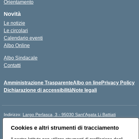
Orientamento
Novità
Le notizie
Le circolari
Calendario eventi
Albo Online
Albo Sindacale
Contatti
Amministrazione Trasparente
Albo on line
Privacy Policy
Dichiarazione di accessibilità
Note legali
Indirizzo:
Largo Perlasca, 3 - 95030 Sant’Agata Li Battiati
Centralino:
095241747 - 095213583
Cookies e altri strumenti di tracciamento
Email:
ctic8bl002@istruzione.it
Posta elettronica certificata (PEC):
ctic8bl002@pec.istruzione.it