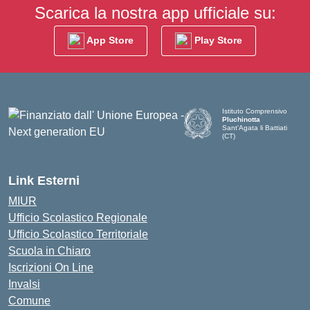
Scarica la nostra app ufficiale su:
App Store
Play Store
Istituto Comprensivo
Pluchinotta
Sant'Agata li Battiati
(CT)
— Visita la pagina iniziale d
Link Esterni
MIUR
Ufficio Scolastico Regionale
Ufficio Scolastico Territoriale
Scuola in Chiaro
Iscrizioni On Line
Invalsi
Comune