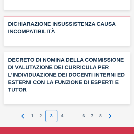
DICHIARAZIONE INSUSSISTENZA CAUSA
INCOMPATIBILITÀ
DECRETO DI NOMINA DELLA COMMISSIONE
DI VALUTAZIONE DEI CURRICULA PER
L’INDIVIDUAZIONE DEI DOCENTI INTERNI ED
ESTERNI CON LA FUNZIONE DI ESPERTI E
TUTOR
1
2
3
4
…
6
7
8
Pagina precedente
Pagina suc