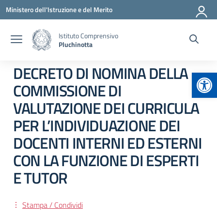
Vai ai contenuti
Vai al menu di navigazione
Vai al footer
Ministero dell'Istruzione e del Merito
Istituto Comprensivo
Pluchinotta
DECRETO DI NOMINA DELLA
Apr
COMMISSIONE DI
VALUTAZIONE DEI CURRICULA
PER L’INDIVIDUAZIONE DEI
DOCENTI INTERNI ED ESTERNI
CON LA FUNZIONE DI ESPERTI
E TUTOR
Stampa / Condividi