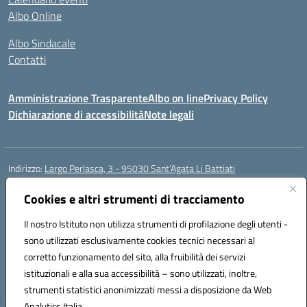
Albo Online
Albo Sindacale
Contatti
Amministrazione Trasparente
Albo on line
Privacy Policy
Dichiarazione di accessibilità
Note legali
Indirizzo:
Largo Perlasca, 3 - 95030 Sant’Agata Li Battiati
Centralino:
095241747 - 095213583
Email:
ctic8bl002@istruzione.it
Posta elettronica certificata (PEC):
Cookies e altri strumenti di tracciamento
ctic8bl002@pec.istruzione.it
Codice fiscale: 93253680875
Il nostro Istituto non utilizza strumenti di profilazione degli utenti -
Codice meccanografico:
CTIC8BL002
sono utilizzati esclusivamente cookies tecnici necessari al
Codice Indice delle Pubbliche Amministrazioni (IPA): 7UKG69R2
corretto funzionamento del sito, alla fruibilità dei servizi
Codice unico di fatturazione (CUF): F8M4AH
istituzionali e alla sua accessibilità – sono utilizzati, inoltre,
strumenti statistici anonimizzati messi a disposizione da Web
Analytics Italia.