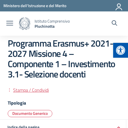
Vai ai contenuti
Vai al menu di navigazione
Vai al footer
Ministero dell'Istruzione e del Merito
Istituto Comprensivo
Pluchinotta
Programma Erasmus+ 2021-
Apr
2027 Missione 4 –
Componente 1 – Investimento
3.1- Selezione docenti
Stampa / Condividi
Tipologia
Documento Generico
Indice della pagina