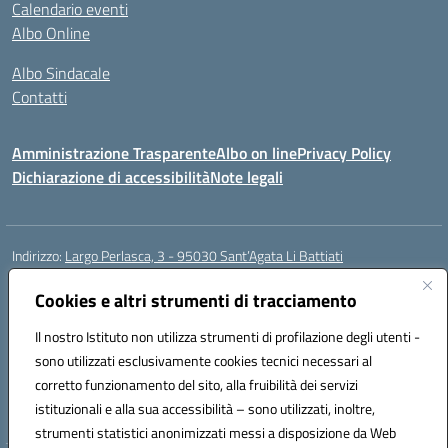
Calendario eventi
Albo Online
Albo Sindacale
Contatti
Amministrazione Trasparente
Albo on line
Privacy Policy
Dichiarazione di accessibilità
Note legali
Indirizzo:
Largo Perlasca, 3 - 95030 Sant’Agata Li Battiati
Centralino:
095241747 - 095213583
Email:
ctic8bl002@istruzione.it
Posta elettronica certificata (PEC):
Cookies e altri strumenti di tracciamento
ctic8bl002@pec.istruzione.it
Codice fiscale: 93253680875
Il nostro Istituto non utilizza strumenti di profilazione degli utenti -
Codice meccanografico:
CTIC8BL002
sono utilizzati esclusivamente cookies tecnici necessari al
Codice Indice delle Pubbliche Amministrazioni (IPA): 7UKG69R2
corretto funzionamento del sito, alla fruibilità dei servizi
Codice unico di fatturazione (CUF): F8M4AH
istituzionali e alla sua accessibilità – sono utilizzati, inoltre,
strumenti statistici anonimizzati messi a disposizione da Web