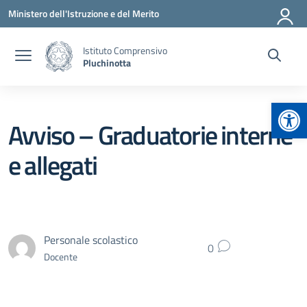
Vai ai contenuti
Vai al menu di navigazione
Vai al footer
Ministero dell'Istruzione e del Merito
Istituto Comprensivo
Pluchinotta
Apr
Avviso – Graduatorie interne
e allegati
Personale scolastico
0
Docente