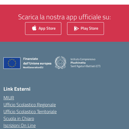
Scarica la nostra app ufficiale su:
App Store
Play Store
Istituto Comprensivo
Pluchinotta
Sant'Agata li Battiati (CT)
— Visita la pagina iniziale della scuola
Link Esterni
MIUR
Ufficio Scolastico Regionale
Ufficio Scolastico Territoriale
Scuola in Chiaro
Iscrizioni On Line