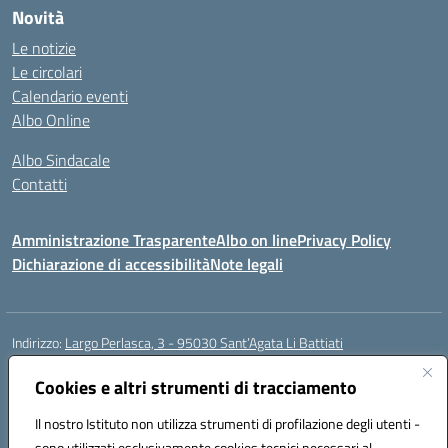
Novità
Le notizie
Le circolari
Calendario eventi
Albo Online
Albo Sindacale
Contatti
Amministrazione Trasparente
Albo on line
Privacy Policy
Dichiarazione di accessibilità
Note legali
Indirizzo:
Largo Perlasca, 3 - 95030 Sant’Agata Li Battiati
Centralino:
095241747 - 095213583
Email:
ctic8bl002@istruzione.it
Posta elettronica certificata (PEC):
Cookies e altri strumenti di tracciamento
ctic8bl002@pec.istruzione.it
Codice fiscale: 93253680875
Il nostro Istituto non utilizza strumenti di profilazione degli utenti -
Codice meccanografico:
CTIC8BL002
sono utilizzati esclusivamente cookies tecnici necessari al