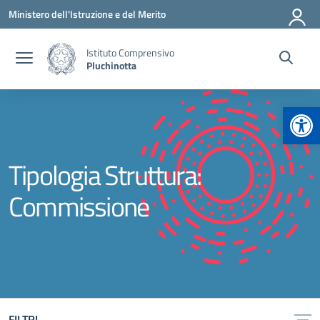
Vai ai contenuti
Vai al menu di navigazione
Vai al footer
Ministero dell'Istruzione e del Merito
Istituto Comprensivo
Pluchinotta
Apr
Tipologia Struttura:
Commissione
FILTRI