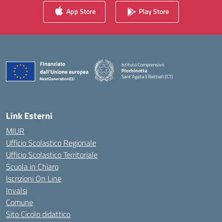
App Store
Play Store
Istituto Comprensivo
Pluchinotta
Sant'Agata li Battiati (CT)
— Visita la pagina iniziale della scuola
Link Esterni
MIUR
Ufficio Scolastico Regionale
Ufficio Scolastico Territoriale
Scuola in Chiaro
Iscrizioni On Line
Invalsi
Comune
Sito Cicolo didattico