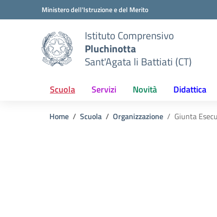
Vai ai contenuti
Vai al menu di navigazione
Vai al footer
Ministero dell'Istruzione e del Merito
Istituto Comprensivo
Pluchinotta
Sant'Agata li Battiati (CT)
Scuola
Servizi
Novità
Didattica
Home
Scuola
Organizzazione
Giunta Esecu