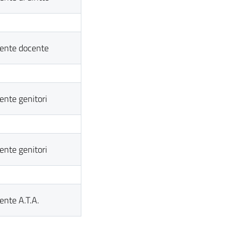
nte docente
nte genitori
nte genitori
nte A.T.A.