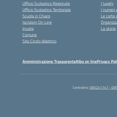
Ufficio Scolastico Regionale
I luoghi
Ufficio Scolastico Territoriale
I numeri 
Scuola in Chiaro
Le carte 
Iscrizioni On Line
Organizz
Invalsi
La storia
Comune
Sito Cicolo didattico
Amministrazione Trasparente
Albo on line
Privacy Pol
Centralino:
095241747 - 09