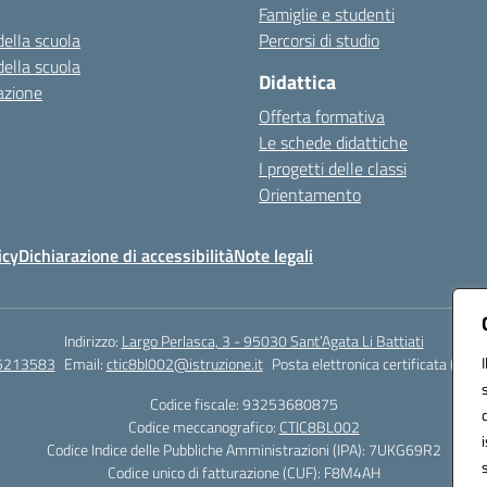
Famiglie e studenti
della scuola
Percorsi di studio
della scuola
Didattica
azione
Offerta formativa
Le schede didattiche
I progetti delle classi
Orientamento
icy
Dichiarazione di accessibilità
Note legali
Indirizzo:
Largo Perlasca, 3 - 95030 Sant’Agata Li Battiati
5213583
Email:
ctic8bl002@istruzione.it
Posta elettronica certificata (PEC)
Codice fiscale: 93253680875
Codice meccanografico:
CTIC8BL002
Codice Indice delle Pubbliche Amministrazioni (IPA): 7UKG69R2
Codice unico di fatturazione (CUF): F8M4AH