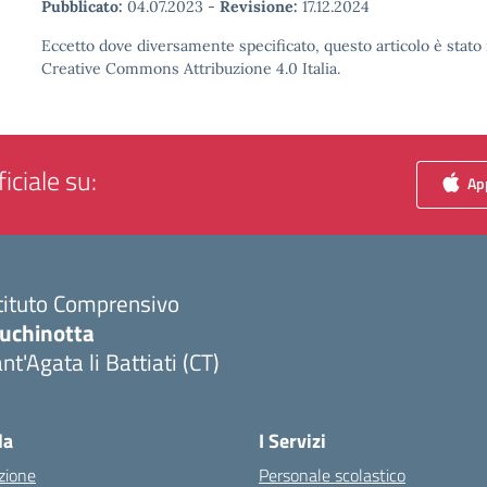
Pubblicato:
04.07.2023
-
Revisione:
17.12.2024
Eccetto dove diversamente specificato, questo articolo è stato 
Creative Commons Attribuzione 4.0 Italia.
iciale su:
App
tituto Comprensivo
luchinotta
nt'Agata li Battiati (CT)
Visita la pagina iniziale della scuola
la
I Servizi
zione
Personale scolastico