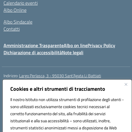
Calendario eventi
Albo Online
Albo Sindacale
Contatti
Amministrazione Trasparente
Albo on line
Privacy Policy
Dichiarazione di accessibilità
Note legali
Indirizzo:
Largo Perlasca, 3 - 95030 Sant’Agata Li Battiati
Centralino:
095241747 - 095213583
Email:
ctic8bl002@istruzione.it
Posta elettronica certificata (PEC):
Cookies e altri strumenti di tracciamento
ctic8bl002@pec.istruzione.it
Codice fiscale: 93253680875
Il nostro Istituto non utilizza strumenti di profilazione degli utenti -
Codice meccanografico:
CTIC8BL002
sono utilizzati esclusivamente cookies tecnici necessari al
Codice Indice delle Pubbliche Amministrazioni (IPA): 7UKG69R2
corretto funzionamento del sito, alla fruibilità dei servizi
Codice unico di fatturazione (CUF): F8M4AH
istituzionali e alla sua accessibilità – sono utilizzati, inoltre,
strumenti statistici anonimizzati messi a disposizione da Web