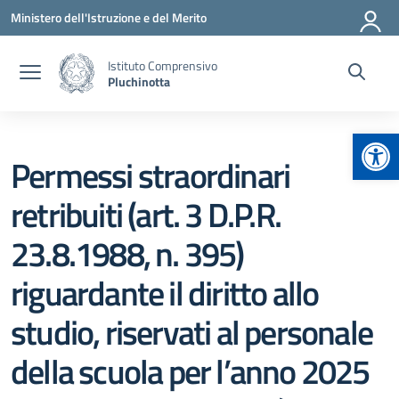
Vai ai contenuti
Vai al menu di navigazione
Vai al footer
Ministero dell'Istruzione e del Merito
Istituto Comprensivo
Pluchinotta
Apr
Permessi straordinari
retribuiti (art. 3 D.P.R.
23.8.1988, n. 395)
riguardante il diritto allo
studio, riservati al personale
della scuola per l’anno 2025