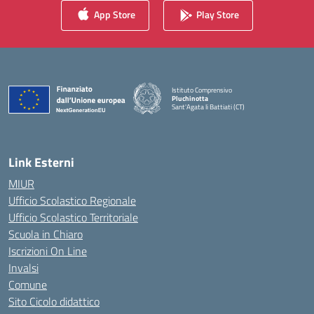
App Store
Play Store
Istituto Comprensivo
Pluchinotta
Sant'Agata li Battiati (CT)
— Visita la pagina iniziale della scuola
Link Esterni
MIUR
Ufficio Scolastico Regionale
Ufficio Scolastico Territoriale
Scuola in Chiaro
Iscrizioni On Line
Invalsi
Comune
Sito Cicolo didattico