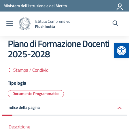
Vai ai contenuti
Vai al menu di navigazione
Vai al footer
Ministero dell'Istruzione e del Merito
Istituto Comprensivo
Pluchinotta
Piano di Formazione Docenti
Apr
2025-2028
Stampa / Condividi
Tipologia
Documento Programmatico
Indice della pagina
Descrizione