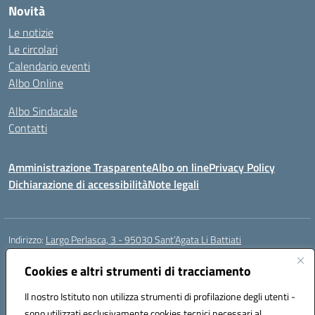
Novità
Le notizie
Le circolari
Calendario eventi
Albo Online
Albo Sindacale
Contatti
Amministrazione Trasparente
Albo on line
Privacy Policy
Dichiarazione di accessibilità
Note legali
Indirizzo:
Largo Perlasca, 3 - 95030 Sant’Agata Li Battiati
Centralino:
095241747 - 095213583
Email:
ctic8bl002@istruzione.it
Posta elettronica certificata (PEC):
Cookies e altri strumenti di tracciamento
ctic8bl002@pec.istruzione.it
Codice fiscale: 93253680875
Il nostro Istituto non utilizza strumenti di profilazione degli utenti -
Codice meccanografico:
CTIC8BL002
sono utilizzati esclusivamente cookies tecnici necessari al