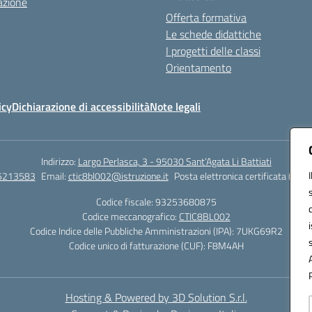
azione
Offerta formativa
Le schede didattiche
I progetti delle classi
Orientamento
icy
Dichiarazione di accessibilità
Note legali
Indirizzo:
Largo Perlasca, 3 - 95030 Sant’Agata Li Battiati
5213583
Email:
ctic8bl002@istruzione.it
Posta elettronica certificata (PEC)
Codice fiscale: 93253680875
Codice meccanografico:
CTIC8BL002
Codice Indice delle Pubbliche Amministrazioni (IPA): 7UKG69R2
Codice unico di fatturazione (CUF): F8M4AH
Hosting & Powered by 3D Solution S.r.l.