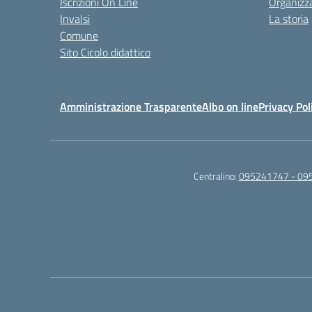
Iscrizioni On Line
Organizz
Invalsi
La storia
Comune
Sito Cicolo didattico
Amministrazione Trasparente
Albo on line
Privacy Pol
Centralino:
095241747 - 09