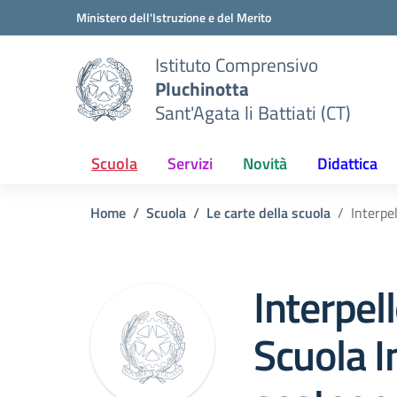
Vai ai contenuti
Vai al menu di navigazione
Vai al footer
Ministero dell'Istruzione e del Merito
Istituto Comprensivo
Pluchinotta
Sant'Agata li Battiati (CT)
Scuola
Servizi
Novità
Didattica
Home
Scuola
Le carte della scuola
Interpe
Interpel
Scuola I