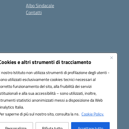
Albo Sindacale
Contatti
Cookies e altri strumenti di tracciamento
Il nostro Istituto non utilizza strumenti di profilazione degli utenti -
:
ctic8bl002@pec.istruzione.it
sono utilizzati esclusivamente cookies tecnici necessari al
corretto funzionamento del sito, alla fruibilità dei servizi
istituzionali e alla sua accessibilità – sono utilizzati, inoltre,
strumenti statistici anonimizzati messi a disposizione da Web
Analytics Italia.
Per saperne di più sul nostro sito, consulta la ns.
Cookie Policy.
Personalizza
Rifiuta tutto
Accettare tutto