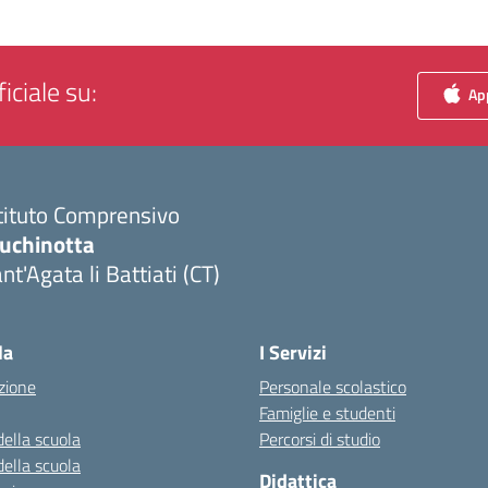
iciale su:
App
tituto Comprensivo
luchinotta
nt'Agata li Battiati (CT)
Visita la pagina iniziale della scuola
la
I Servizi
zione
Personale scolastico
Famiglie e studenti
della scuola
Percorsi di studio
della scuola
Didattica