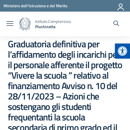
Vai ai contenuti
Vai al menu di navigazione
Vai al footer
Ministero dell'Istruzione e del Merito
Istituto Comprensivo
Pluchinotta
Graduatoria definitiva per
Apr
l’affidamento degli incarichi per
il personale afferente il progetto
“Vivere la scuola ” relativo al
finanziamento Avviso n. 10 del
28/11/2023 – Azioni che
sostengano gli studenti
frequentanti la scuola
secondaria di primo grado ed il