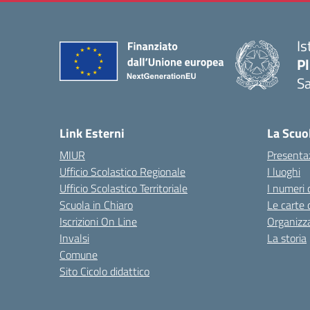
Is
P
Sa
— 
Link Esterni
La Scuo
MIUR
Presenta
Ufficio Scolastico Regionale
I luoghi
Ufficio Scolastico Territoriale
I numeri 
Scuola in Chiaro
Le carte 
Iscrizioni On Line
Organizz
Invalsi
La storia
Comune
Sito Cicolo didattico