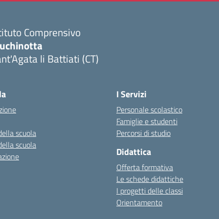
tituto Comprensivo
luchinotta
nt'Agata li Battiati (CT)
Visita la pagina iniziale della scuola
la
I Servizi
zione
Personale scolastico
Famiglie e studenti
della scuola
Percorsi di studio
della scuola
Didattica
azione
Offerta formativa
Le schede didattiche
I progetti delle classi
Orientamento