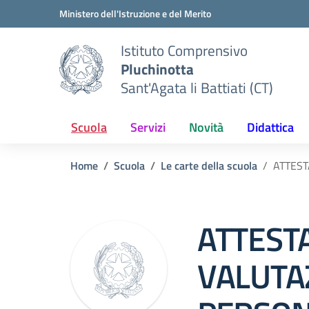
Vai ai contenuti
Vai al menu di navigazione
Vai al footer
Ministero dell'Istruzione e del Merito
Istituto Comprensivo
Pluchinotta
Sant'Agata li Battiati (CT)
Scuola
Servizi
Novità
Didattica
Home
Scuola
Le carte della scuola
ATTEST
ATTEST
VALUTA