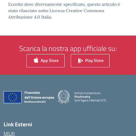
Eccetto dove diversamente specificato, questo articolo è
stato rilasciato sotto Licenza Creative Commons
Attribuzione 4.0 Italia.
Scarica la nostra app ufficiale su:
App Store
Play Store
Istituto Comprensivo
Pluchinotta
Sant'Agata li Battiati (CT)
— Visita la pagina iniziale della scuola
Link Esterni
MIUR