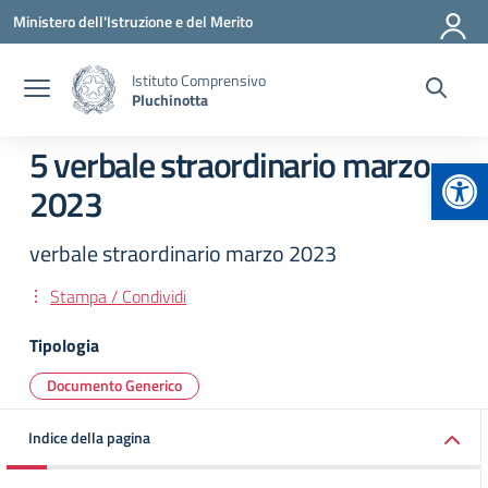
Vai ai contenuti
Vai al menu di navigazione
Vai al footer
Ministero dell'Istruzione e del Merito
Istituto Comprensivo
Pluchinotta
5 verbale straordinario marzo
Apr
2023
verbale straordinario marzo 2023
Stampa / Condividi
Tipologia
Documento Generico
Indice della pagina