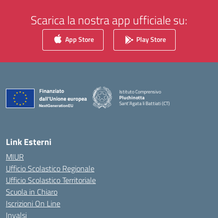
Scarica la nostra app ufficiale su:
App Store
Play Store
Istituto Comprensivo
Pluchinotta
Sant'Agata li Battiati (CT)
— Visita la pagina iniziale della scuola
Link Esterni
MIUR
Ufficio Scolastico Regionale
Ufficio Scolastico Territoriale
Scuola in Chiaro
Iscrizioni On Line
Invalsi