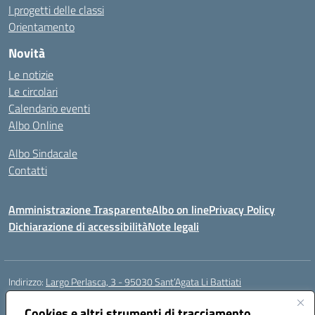
I progetti delle classi
Orientamento
Novità
Le notizie
Le circolari
Calendario eventi
Albo Online
Albo Sindacale
Contatti
Amministrazione Trasparente
Albo on line
Privacy Policy
Dichiarazione di accessibilità
Note legali
Indirizzo:
Largo Perlasca, 3 - 95030 Sant’Agata Li Battiati
Centralino:
095241747 - 095213583
Email:
ctic8bl002@istruzione.it
Posta elettronica certificata (PEC):
Cookies e altri strumenti di tracciamento
ctic8bl002@pec.istruzione.it