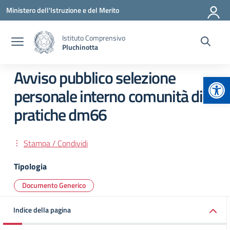
Vai ai contenuti
Vai al menu di navigazione
Vai al footer
Ministero dell'Istruzione e del Merito
Istituto Comprensivo
Pluchinotta
Avviso pubblico selezione
Apr
personale interno comunità di
pratiche dm66
Stampa / Condividi
Tipologia
Documento Generico
Indice della pagina