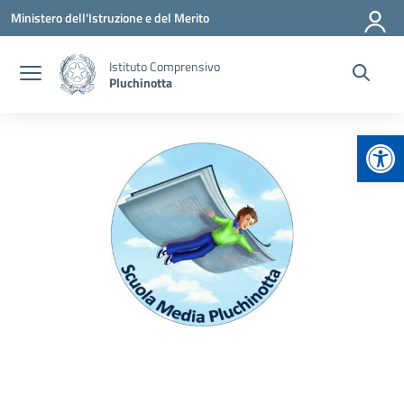
Vai ai contenuti
Vai al menu di navigazione
Vai al footer
Ministero dell'Istruzione e del Merito
Istituto Comprensivo
Pluchinotta
Apr