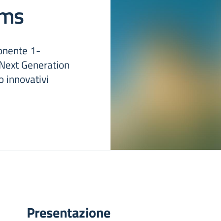
oms
onente 1-
 Next Generation
 innovativi
Presentazione