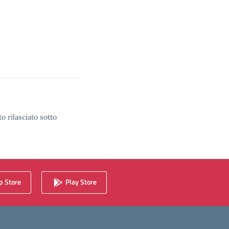
o rilasciato sotto
 Store
Play Store