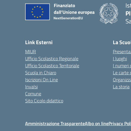
Is
P
Sa
— 
Link Esterni
La Scuo
MIUR
Presenta
Ufficio Scolastico Regionale
I luoghi
Ufficio Scolastico Territoriale
I numeri 
Scuola in Chiaro
Le carte 
Iscrizioni On Line
Organizz
Invalsi
La storia
Comune
Sito Cicolo didattico
Amministrazione Trasparente
Albo on line
Privacy Pol