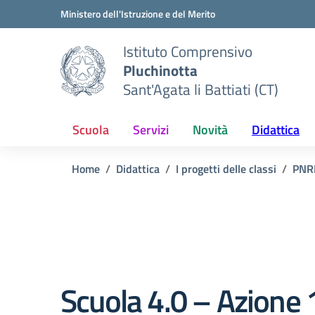
Vai ai contenuti
Vai al menu di navigazione
Vai al footer
Ministero dell'Istruzione e del Merito
Istituto Comprensivo
Pluchinotta
Sant'Agata li Battiati (CT)
Scuola
Servizi
Novità
Didattica
Home
Didattica
I progetti delle classi
PNRR
Scuola 4.0 – Azione 