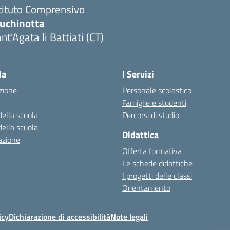
tituto Comprensivo
luchinotta
nt'Agata li Battiati (CT)
Visita la pagina iniziale della scuola
la
I Servizi
zione
Personale scolastico
Famiglie e studenti
della scuola
Percorsi di studio
della scuola
Didattica
azione
Offerta formativa
Le schede didattiche
I progetti delle classi
Orientamento
icy
Dichiarazione di accessibilità
Note legali