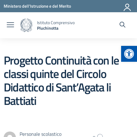
Vai ai contenuti
Vai al menu di navigazione
Vai al footer
Ministero dell'Istruzione e del Merito
Istituto Comprensivo
Pluchinotta
Apr
Progetto Continuità con le
classi quinte del Circolo
Didattico di Sant’Agata li
Battiati
Personale scolastico