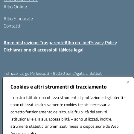
Albo Online
Albo Sindacale
Contatti
Amministrazione Trasparente
Albo on line
Privacy Policy
Dichiarazione di accessibilità
Note legali
Indirizzo:
Largo Perlasca, 3 - 95030 Sant’Agata Li Battiati
Centralino:
095241747 - 095213583
Email:
ctic8bl002@istruzione.it
Posta elettronica certificata (PEC):
Cookies e altri strumenti di tracciamento
ctic8bl002@pec.istruzione.it
Codice fiscale: 93253680875
Il nostro Istituto non utilizza strumenti di profilazione degli utenti -
Codice meccanografico:
CTIC8BL002
sono utilizzati esclusivamente cookies tecnici necessari al
Codice Indice delle Pubbliche Amministrazioni (IPA): 7UKG69R2
corretto funzionamento del sito, alla fruibilità dei servizi
Codice unico di fatturazione (CUF): F8M4AH
istituzionali e alla sua accessibilità – sono utilizzati, inoltre,
strumenti statistici anonimizzati messi a disposizione da Web
Analytics Italia.