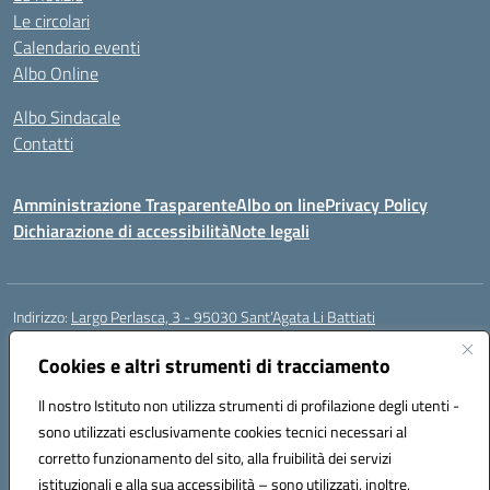
Le circolari
Calendario eventi
Albo Online
Albo Sindacale
Contatti
Amministrazione Trasparente
Albo on line
Privacy Policy
Dichiarazione di accessibilità
Note legali
Indirizzo:
Largo Perlasca, 3 - 95030 Sant’Agata Li Battiati
Centralino:
095241747 - 095213583
Email:
ctic8bl002@istruzione.it
Posta elettronica certificata (PEC):
Cookies e altri strumenti di tracciamento
ctic8bl002@pec.istruzione.it
Codice fiscale: 93253680875
Il nostro Istituto non utilizza strumenti di profilazione degli utenti -
Codice meccanografico:
CTIC8BL002
sono utilizzati esclusivamente cookies tecnici necessari al
Codice Indice delle Pubbliche Amministrazioni (IPA): 7UKG69R2
corretto funzionamento del sito, alla fruibilità dei servizi
Codice unico di fatturazione (CUF): F8M4AH
istituzionali e alla sua accessibilità – sono utilizzati, inoltre,