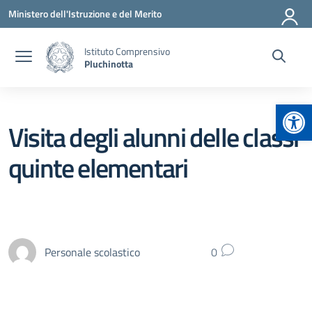
Vai ai contenuti
Vai al menu di navigazione
Vai al footer
Ministero dell'Istruzione e del Merito
Istituto Comprensivo
Pluchinotta
Apr
Visita degli alunni delle classi
quinte elementari
Personale scolastico
0