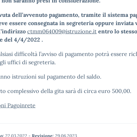
e non saranno presi in considerazione.
vuta dell’avvenuto pagamento, tramite il sistema pa
eve essere consegnata in segreteria oppure inviata v
l’indirizzo
ctmm064009@istruzione.it
entro lo stess
e del 4/4/2022 .
lsiasi difficoltà l’avviso di pagamento potrà essere ric
li uffici di segreteria.
nno istruzioni sul pagamento del saldo.
to complessivo della gita sarà di circa euro 500,00.
oni Pagoinrete
o:
22.03.2022
-
Revisione:
29.06.2023