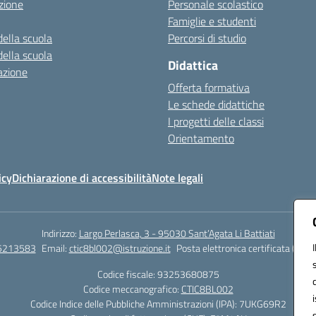
zione
Personale scolastico
Famiglie e studenti
della scuola
Percorsi di studio
della scuola
Didattica
azione
Offerta formativa
Le schede didattiche
I progetti delle classi
Orientamento
icy
Dichiarazione di accessibilità
Note legali
Indirizzo:
Largo Perlasca, 3 - 95030 Sant’Agata Li Battiati
5213583
Email:
ctic8bl002@istruzione.it
Posta elettronica certificata (PEC)
Codice fiscale: 93253680875
Codice meccanografico:
CTIC8BL002
Codice Indice delle Pubbliche Amministrazioni (IPA): 7UKG69R2