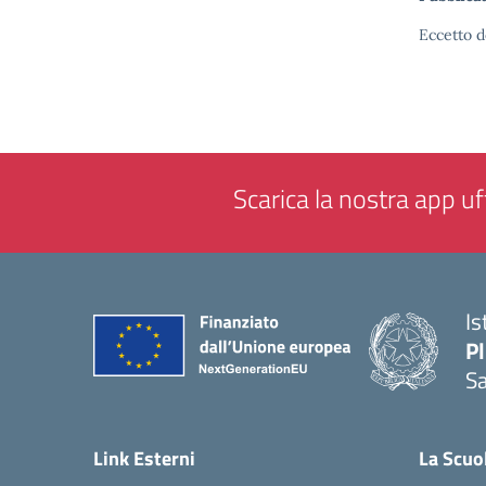
Eccetto d
Scarica la nostra app uff
Is
P
Sa
— 
Link Esterni
La Scuo