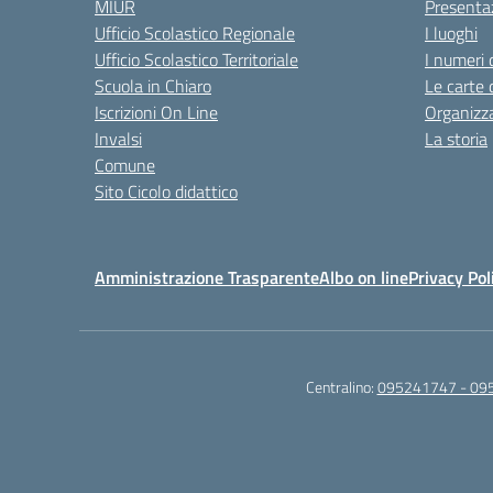
MIUR
Presenta
Ufficio Scolastico Regionale
I luoghi
Ufficio Scolastico Territoriale
I numeri 
Scuola in Chiaro
Le carte 
Iscrizioni On Line
Organizz
Invalsi
La storia
Comune
Sito Cicolo didattico
Amministrazione Trasparente
Albo on line
Privacy Pol
Centralino:
095241747 - 09