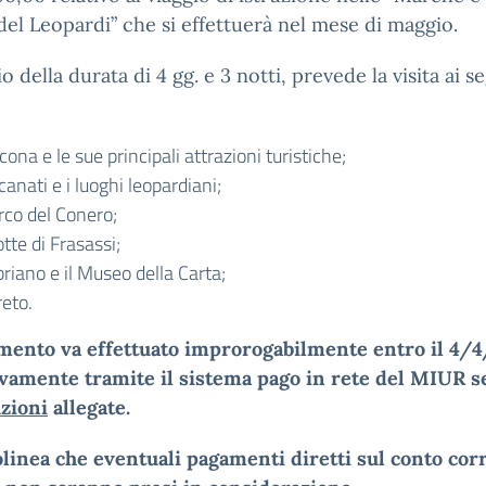
del Leopardi” che si effettuerà nel mese di maggio.
io della durata di 4 gg. e 3 notti, prevede la visita ai s
ona e le sue principali attrazioni turistiche;
anati e i luoghi leopardiani;
rco del Conero;
tte di Frasassi;
riano e il Museo della Carta;
reto.
amento va effettuato improrogabilmente entro il 4/
ivamente tramite il sistema pago in rete del MIUR 
uzioni
allegate.
olinea che eventuali pagamenti diretti sul conto cor