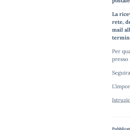
postal
La rice
rete, d
mail al
termin
Per qua
presso g
Seguira
L’impor
Istruzi
Pubblicat