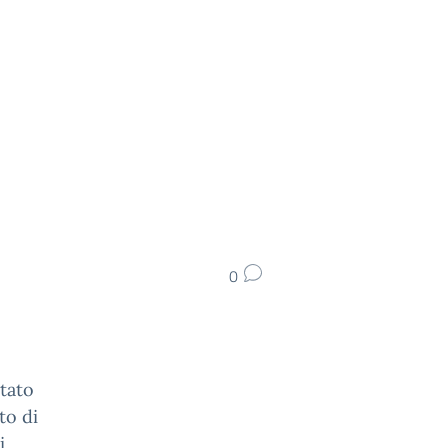
0
stato
to di
i