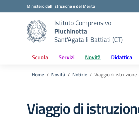
Vai ai contenuti
Vai al menu di navigazione
Vai al footer
Ministero dell'Istruzione e del Merito
Istituto Comprensivo
Pluchinotta
Sant'Agata li Battiati (CT)
Scuola
Servizi
Novità
Didattica
Home
Novità
Notizie
Viaggio di istruzione
Viaggio di istruzio