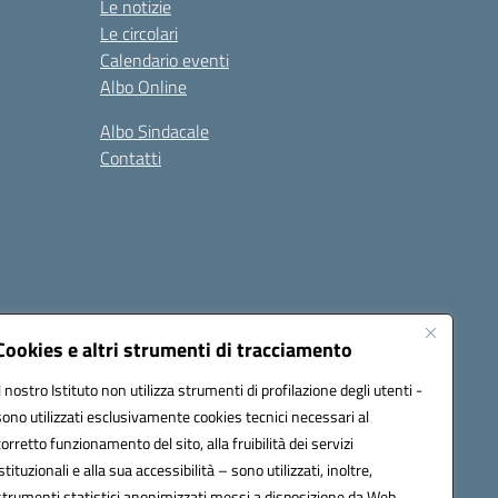
Le notizie
Le circolari
Calendario eventi
Albo Online
Albo Sindacale
Contatti
Cookies e altri strumenti di tracciamento
Il nostro Istituto non utilizza strumenti di profilazione degli utenti -
:
ctic8bl002@pec.istruzione.it
sono utilizzati esclusivamente cookies tecnici necessari al
corretto funzionamento del sito, alla fruibilità dei servizi
istituzionali e alla sua accessibilità – sono utilizzati, inoltre,
strumenti statistici anonimizzati messi a disposizione da Web