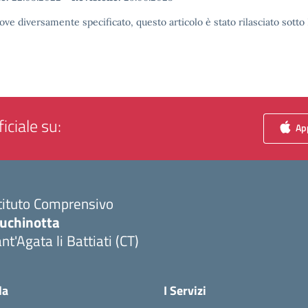
ove diversamente specificato, questo articolo è stato rilasciato sott
iciale su:
App
tituto Comprensivo
luchinotta
nt'Agata li Battiati (CT)
Visita la pagina iniziale della scuola
la
I Servizi