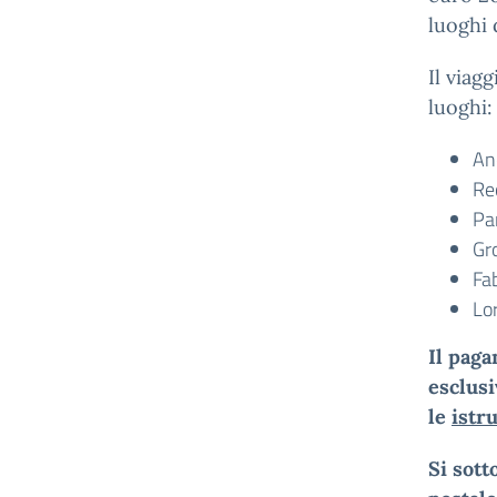
luoghi 
Il viagg
luoghi:
Anc
Rec
Pa
Gro
Fab
Lo
Il pag
esclus
le
istr
Si sott