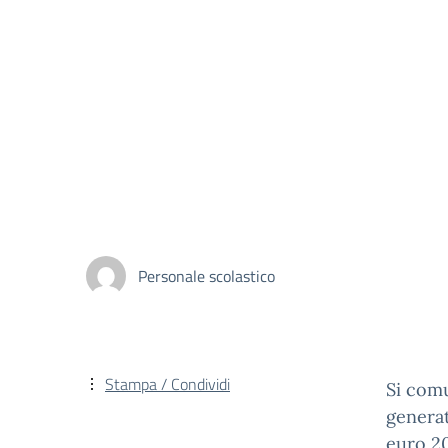
Personale scolastico
Stampa / Condividi
Si comu
generat
euro 20