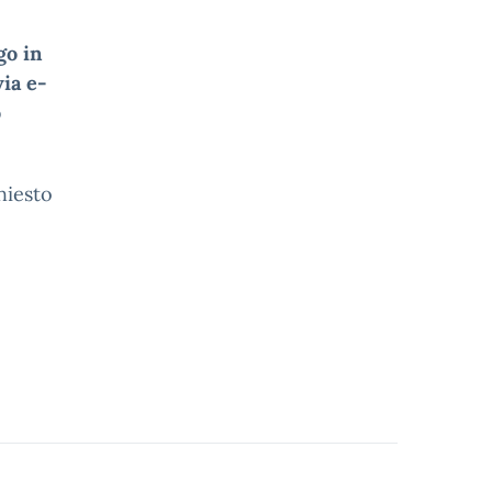
go in
ia e-
o
hiesto