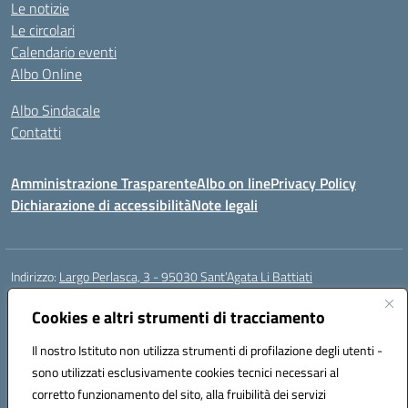
Le notizie
Le circolari
Calendario eventi
Albo Online
Albo Sindacale
Contatti
Amministrazione Trasparente
Albo on line
Privacy Policy
Dichiarazione di accessibilità
Note legali
Indirizzo:
Largo Perlasca, 3 - 95030 Sant’Agata Li Battiati
Centralino:
095241747 - 095213583
Email:
ctic8bl002@istruzione.it
Posta elettronica certificata (PEC):
Cookies e altri strumenti di tracciamento
ctic8bl002@pec.istruzione.it
Codice fiscale: 93253680875
Il nostro Istituto non utilizza strumenti di profilazione degli utenti -
Codice meccanografico:
CTIC8BL002
sono utilizzati esclusivamente cookies tecnici necessari al
Codice Indice delle Pubbliche Amministrazioni (IPA): 7UKG69R2
corretto funzionamento del sito, alla fruibilità dei servizi
Codice unico di fatturazione (CUF): F8M4AH