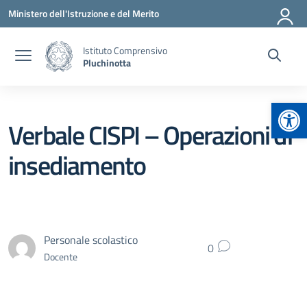
Vai ai contenuti
Vai al menu di navigazione
Vai al footer
Ministero dell'Istruzione e del Merito
Istituto Comprensivo
Pluchinotta
Apr
Verbale CISPI – Operazioni di
insediamento
Personale scolastico
0
Docente