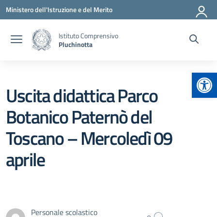
Vai ai contenuti
Vai al menu di navigazione
Vai al footer
Ministero dell'Istruzione e del Merito
Istituto Comprensivo
Pluchinotta
Apr
Uscita didattica Parco
Botanico Paternò del
Toscano – Mercoledì 09
aprile
Personale scolastico