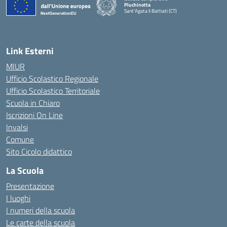
Pluchinotta
Sant'Agata li Battiati (CT)
— Visita la pagina iniziale della scuola
Link Esterni
MIUR
Ufficio Scolastico Regionale
Ufficio Scolastico Territoriale
Scuola in Chiaro
Iscrizioni On Line
Invalsi
Comune
Sito Cicolo didattico
La Scuola
Presentazione
I luoghi
I numeri della scuola
Le carte della scuola