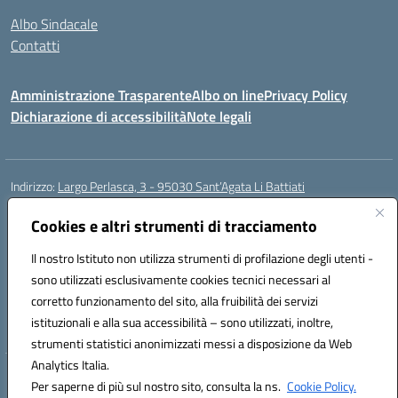
Albo Sindacale
Contatti
Amministrazione Trasparente
Albo on line
Privacy Policy
Dichiarazione di accessibilità
Note legali
Indirizzo:
Largo Perlasca, 3 - 95030 Sant’Agata Li Battiati
Centralino:
095241747 - 095213583
Email:
ctic8bl002@istruzione.it
Posta elettronica certificata (PEC):
Cookies e altri strumenti di tracciamento
ctic8bl002@pec.istruzione.it
Codice fiscale: 93253680875
Il nostro Istituto non utilizza strumenti di profilazione degli utenti -
Codice meccanografico:
CTIC8BL002
sono utilizzati esclusivamente cookies tecnici necessari al
Codice Indice delle Pubbliche Amministrazioni (IPA): 7UKG69R2
corretto funzionamento del sito, alla fruibilità dei servizi
Codice unico di fatturazione (CUF): F8M4AH
istituzionali e alla sua accessibilità – sono utilizzati, inoltre,
strumenti statistici anonimizzati messi a disposizione da Web
Analytics Italia.
Hosting & Powered by 3D Solution S.r.l.
Per saperne di più sul nostro sito, consulta la ns.
Cookie Policy.