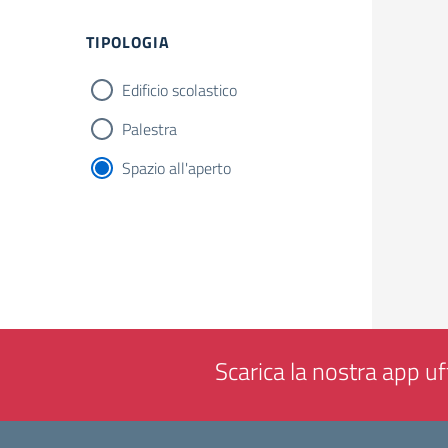
Filtri
TIPOLOGIA
Edificio scolastico
Palestra
Spazio all'aperto
Scarica la nostra app uff