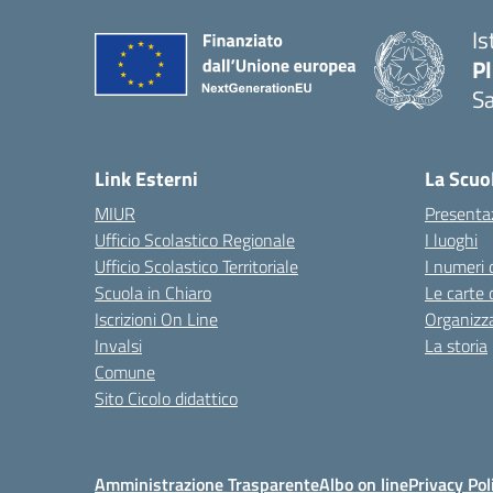
Is
P
Sa
— 
Link Esterni
La Scuo
MIUR
Presenta
Ufficio Scolastico Regionale
I luoghi
Ufficio Scolastico Territoriale
I numeri 
Scuola in Chiaro
Le carte 
Iscrizioni On Line
Organizz
Invalsi
La storia
Comune
Sito Cicolo didattico
Amministrazione Trasparente
Albo on line
Privacy Pol