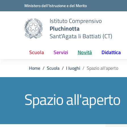
Vai ai contenuti
Vai al menu di navigazione
Vai al footer
Ministero dell'Istruzione e del Merito
Istituto Comprensivo
Pluchinotta
Sant'Agata li Battiati (CT)
Scuola
Servizi
Novità
Didattica
Home
Scuola
I luoghi
Spazio all'aperto
Spazio all'aperto