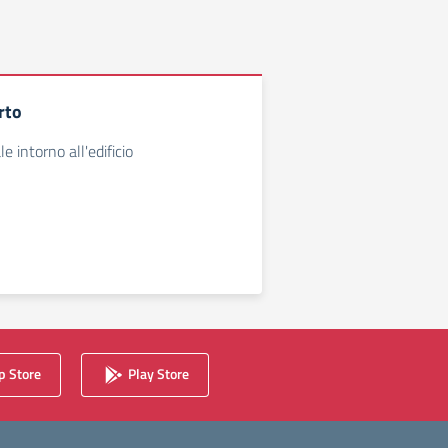
rto
e intorno all'edificio
 Store
Play Store