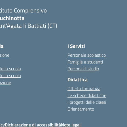
tituto Comprensivo
luchinotta
nt'Agata li Battiati (CT)
Visita la pagina iniziale della scuola
la
I Servizi
zione
Personale scolastico
Famiglie e studenti
della scuola
Percorsi di studio
della scuola
Didattica
azione
Offerta formativa
Le schede didattiche
I progetti delle classi
Orientamento
icy
Dichiarazione di accessibilità
Note legali