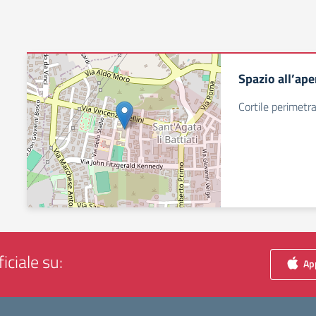
Spazio all’ape
Cortile perimetral
iciale su:
App