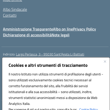
Albo Sindacale
Contatti
Amministrazione Trasparente
Albo on line
Privacy Policy
Dichiarazione di accessibilità
Note legali
Indirizzo:
Largo Perlasca, 3 - 95030 Sant’Agata Li Battiati
Centralino:
095241747 - 095213583
Email:
ctic8bl002@istruzione.it
Posta elettronica certificata (PEC):
Cookies e altri strumenti di tracciamento
ctic8bl002@pec.istruzione.it
Codice fiscale: 93253680875
Il nostro Istituto non utilizza strumenti di profilazione degli utenti -
Codice meccanografico:
CTIC8BL002
sono utilizzati esclusivamente cookies tecnici necessari al
Codice Indice delle Pubbliche Amministrazioni (IPA): 7UKG69R2
corretto funzionamento del sito, alla fruibilità dei servizi
Codice unico di fatturazione (CUF): F8M4AH
istituzionali e alla sua accessibilità – sono utilizzati, inoltre,
strumenti statistici anonimizzati messi a disposizione da Web
Analytics Italia.
Hosting & Powered by 3D Solution S.r.l.
Per saperne di più sul nostro sito, consulta la ns.
Cookie Policy.