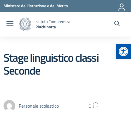
Vai ai contenuti
Vai al menu di navigazione
Vai al footer
Ministero dell'Istruzione e del Merito
Istituto Comprensivo
Pluchinotta
Apr
Stage linguistico classi
Seconde
Personale scolastico
0