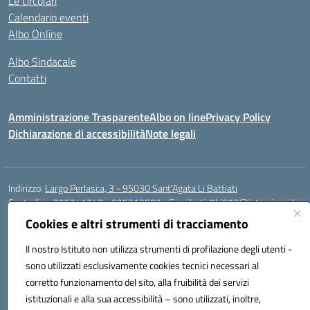
Le circolari
Calendario eventi
Albo Online
Albo Sindacale
Contatti
Amministrazione Trasparente
Albo on line
Privacy Policy
Dichiarazione di accessibilità
Note legali
Indirizzo:
Largo Perlasca, 3 - 95030 Sant’Agata Li Battiati
Centralino:
095241747 - 095213583
Email:
ctic8bl002@istruzione.it
Posta elettronica certificata (PEC):
ctic8bl002@pec.istruzione.it
Cookies e altri strumenti di tracciamento
Codice fiscale: 93253680875
Il nostro Istituto non utilizza strumenti di profilazione degli utenti -
Codice meccanografico:
CTIC8BL002
sono utilizzati esclusivamente cookies tecnici necessari al
Codice Indice delle Pubbliche Amministrazioni (IPA): 7UKG69R2
corretto funzionamento del sito, alla fruibilità dei servizi
Codice unico di fatturazione (CUF): F8M4AH
istituzionali e alla sua accessibilità – sono utilizzati, inoltre,