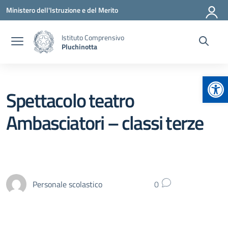
Vai ai contenuti
Vai al menu di navigazione
Vai al footer
Ministero dell'Istruzione e del Merito
Istituto Comprensivo
Pluchinotta
Apr
Spettacolo teatro
Ambasciatori – classi terze
Personale scolastico
0