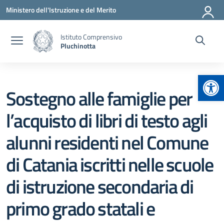
Vai ai contenuti
Vai al menu di navigazione
Vai al footer
Ministero dell'Istruzione e del Merito
Istituto Comprensivo
Pluchinotta
Apr
Sostegno alle famiglie per
l’acquisto di libri di testo agli
alunni residenti nel Comune
di Catania iscritti nelle scuole
di istruzione secondaria di
primo grado statali e