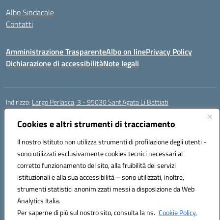
Albo Sindacale
Contatti
Amministrazione Trasparente
Albo on line
Privacy Policy
Dichiarazione di accessibilità
Note legali
Indirizzo:
Largo Perlasca, 3 - 95030 Sant’Agata Li Battiati
Centralino:
095241747 - 095213583
Email:
ctic8bl002@istruzione.it
Posta elettronica certificata (PEC):
Cookies e altri strumenti di tracciamento
ctic8bl002@pec.istruzione.it
Codice fiscale: 93253680875
Il nostro Istituto non utilizza strumenti di profilazione degli utenti -
Codice meccanografico:
CTIC8BL002
sono utilizzati esclusivamente cookies tecnici necessari al
Codice Indice delle Pubbliche Amministrazioni (IPA): 7UKG69R2
corretto funzionamento del sito, alla fruibilità dei servizi
Codice unico di fatturazione (CUF): F8M4AH
istituzionali e alla sua accessibilità – sono utilizzati, inoltre,
strumenti statistici anonimizzati messi a disposizione da Web
Analytics Italia.
Hosting & Powered by 3D Solution S.r.l.
Per saperne di più sul nostro sito, consulta la ns.
Cookie Policy.