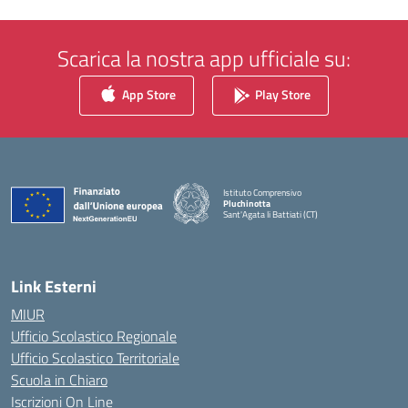
Scarica la nostra app ufficiale su:
App Store
Play Store
Istituto Comprensivo
Pluchinotta
Sant'Agata li Battiati (CT)
— Visita la pagina iniziale della scuola
Link Esterni
MIUR
Ufficio Scolastico Regionale
Ufficio Scolastico Territoriale
Scuola in Chiaro
Iscrizioni On Line