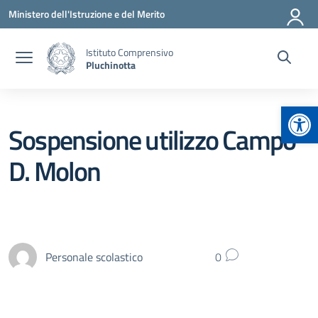
Vai ai contenuti
Vai al menu di navigazione
Vai al footer
Ministero dell'Istruzione e del Merito
Istituto Comprensivo
Pluchinotta
Apr
Sospensione utilizzo Campo
D. Molon
Personale scolastico
0