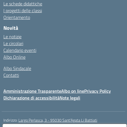
Le schede didattiche
I progetti delle classi
Orientamento
Novità
Le notizie
Le circolari
Calendario eventi
Albo Online
Albo Sindacale
Contatti
Amministrazione Trasparente
Albo on line
Privacy Policy
Dichiarazione di accessibilità
Note legali
Indirizzo:
Largo Perlasca, 3 - 95030 Sant’Agata Li Battiati
Centralino:
095241747 - 095213583
Email:
ctic8bl002@istruzione.it