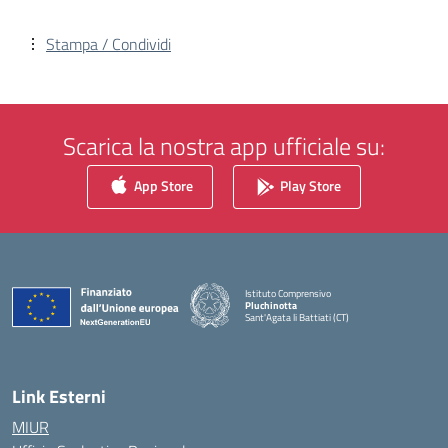
Stampa / Condividi
Scarica la nostra app ufficiale su:
App Store
Play Store
Istituto Comprensivo
Pluchinotta
Sant'Agata li Battiati (CT)
— Visita la pagina iniziale della scuola
Link Esterni
MIUR