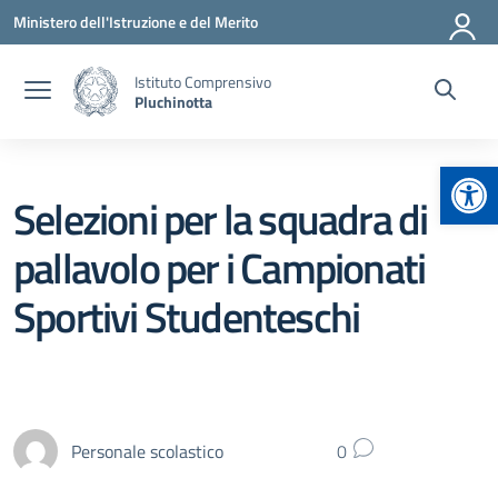
Vai ai contenuti
Vai al menu di navigazione
Vai al footer
Ministero dell'Istruzione e del Merito
Istituto Comprensivo
Pluchinotta
Apr
Selezioni per la squadra di
pallavolo per i Campionati
Sportivi Studenteschi
Personale scolastico
0