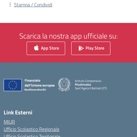
Stampa / Condividi
Scarica la nostra app ufficiale su:
App Store
Play Store
Istituto Comprensivo
Pluchinotta
Sant'Agata li Battiati (CT)
— Visita la pagina iniziale della scuola
Link Esterni
MIUR
Ufficio Scolastico Regionale
Ufficio Scolastico Territoriale