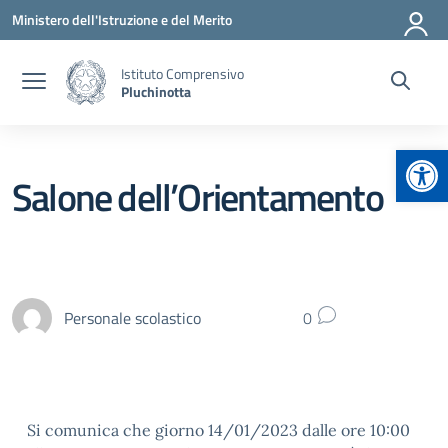
Vai ai contenuti
Vai al menu di navigazione
Vai al footer
Ministero dell'Istruzione e del Merito
Istituto Comprensivo
Pluchinotta
Apr
Salone dell’Orientamento
Personale scolastico
0
Si comunica che giorno 14/01/2023 dalle ore 10:00