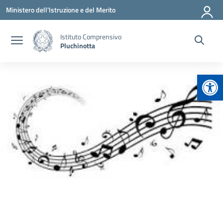
Vai ai contenuti
Vai al menu di navigazione
Vai al footer
Ministero dell'Istruzione e del Merito
Istituto Comprensivo
Pluchinotta
Apr