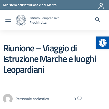
Vai ai contenuti
Vai al menu di navigazione
Vai al footer
Ministero dell'Istruzione e del Merito
Istituto Comprensivo
Pluchinotta
Apr
Riunione – Viaggio di
Istruzione Marche e luoghi
Leopardiani
Personale scolastico
0