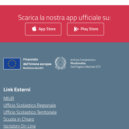
Scarica la nostra app ufficiale su:
App Store
Play Store
Istituto Comprensivo
Pluchinotta
Sant'Agata li Battiati (CT)
— Visita la pagina iniziale della scuola
Link Esterni
MIUR
Ufficio Scolastico Regionale
Ufficio Scolastico Territoriale
Scuola in Chiaro
Iscrizioni On Line