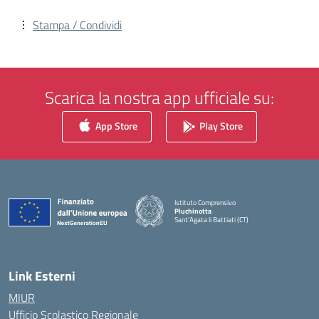
Stampa / Condividi
Scarica la nostra app ufficiale su:
App Store
Play Store
Istituto Comprensivo
Pluchinotta
Sant'Agata li Battiati (CT)
— Visita la pagina iniziale della scuola
Link Esterni
MIUR
Ufficio Scolastico Regionale