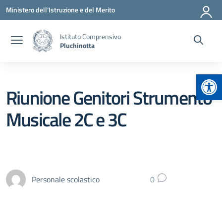
Vai ai contenuti
Vai al menu di navigazione
Vai al footer
Ministero dell'Istruzione e del Merito
Istituto Comprensivo
Pluchinotta
Apr
Riunione Genitori Strumento
Musicale 2C e 3C
Personale scolastico
0