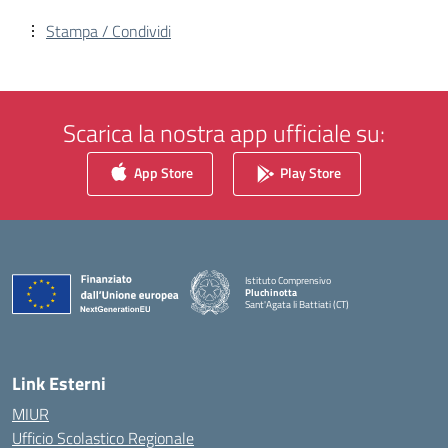
Stampa / Condividi
Scarica la nostra app ufficiale su:
App Store
Play Store
Istituto Comprensivo
Pluchinotta
Sant'Agata li Battiati (CT)
— Visita la pagina iniziale della scuola
Link Esterni
MIUR
Ufficio Scolastico Regionale