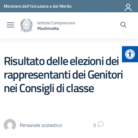
Vai ai contenuti
Vai al menu di navigazione
Vai al footer
Ministero dell'Istruzione e del Merito
Istituto Comprensivo
Pluchinotta
Apr
Risultato delle elezioni dei
rappresentanti dei Genitori
nei Consigli di classe
Personale scolastico
0