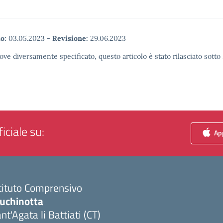
o:
03.05.2023
-
Revisione:
29.06.2023
ove diversamente specificato, questo articolo è stato rilasciato sott
iciale su:
App
tituto Comprensivo
luchinotta
nt'Agata li Battiati (CT)