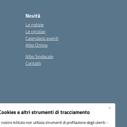
Novità
Le notizie
Le circolari
Calendario eventi
Albo Online
Albo Sindacale
Contatti
Cookies e altri strumenti di tracciamento
Il nostro Istituto non utilizza strumenti di profilazione degli utenti -
:
ctic8bl002@pec.istruzione.it