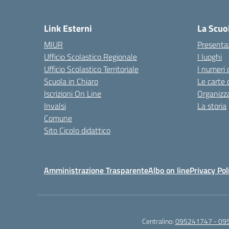
— 
Link Esterni
La Scuo
MIUR
Presenta
Ufficio Scolastico Regionale
I luoghi
Ufficio Scolastico Territoriale
I numeri 
Scuola in Chiaro
Le carte 
Iscrizioni On Line
Organizz
Invalsi
La storia
Comune
Sito Cicolo didattico
Amministrazione Trasparente
Albo on line
Privacy Pol
Centralino:
095241747 - 09