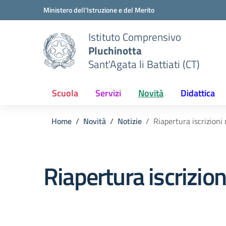
Vai ai contenuti
Vai al menu di navigazione
Vai al footer
Ministero dell'Istruzione e del Merito
Istituto Comprensivo
Pluchinotta
Sant'Agata li Battiati (CT)
Scuola
Servizi
Novità
Didattica
Home
Novità
Notizie
Riapertura iscrizioni
Riapertura iscrizio