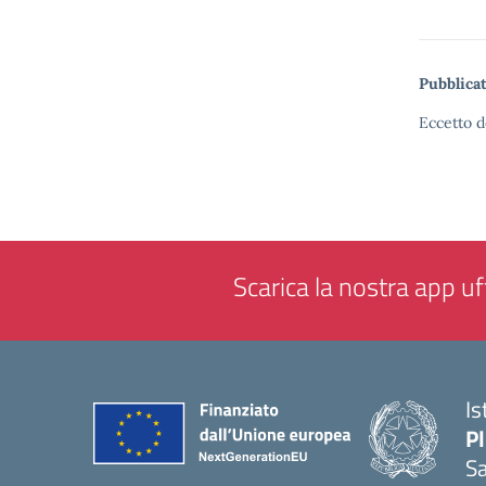
Pubblicat
Eccetto d
Scarica la nostra app uff
Is
P
Sa