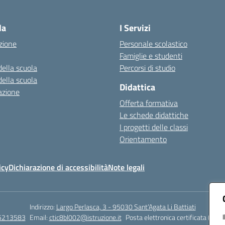
Visita la pagina iniziale della scuola
la
I Servizi
zione
Personale scolastico
Famiglie e studenti
della scuola
Percorsi di studio
della scuola
Didattica
azione
Offerta formativa
Le schede didattiche
I progetti delle classi
Orientamento
icy
Dichiarazione di accessibilità
Note legali
Indirizzo:
Largo Perlasca, 3 - 95030 Sant’Agata Li Battiati
5213583
Email:
ctic8bl002@istruzione.it
Posta elettronica certificata (PEC)