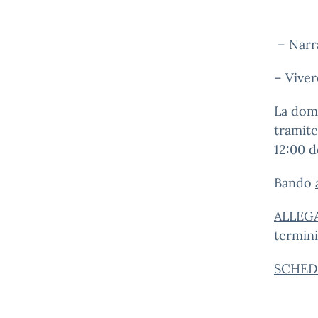
– Narra
– Viver
La doma
tramite
12:00 d
Bando
ALLEGA
termini
SCHED