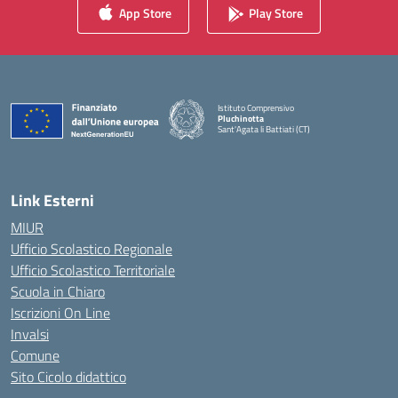
App Store
Play Store
Istituto Comprensivo
Pluchinotta
Sant'Agata li Battiati (CT)
— Visita la pagina iniziale della scuola
Link Esterni
MIUR
Ufficio Scolastico Regionale
Ufficio Scolastico Territoriale
Scuola in Chiaro
Iscrizioni On Line
Invalsi
Comune
Sito Cicolo didattico