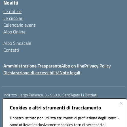
Novità
Le notizie
Le circolari
Calendario eventi
Albo Online
Albo Sindacale
Contatti
Amministrazione Trasparente
Albo on line
Privacy Policy
Dichiarazione di accessibilità
Note legali
Indirizzo:
Largo Perlasca, 3 - 95030 Sant’Agata Li Battiati
Centralino:
095241747 - 095213583
Email:
ctic8bl002@istruzione.it
Posta elettronica certificata (PEC):
ctic8bl002@pec.istruzione.it
Cookies e altri strumenti di tracciamento
Codice fiscale: 93253680875
Il nostro Istituto non utilizza strumenti di profilazione degli utenti -
Codice meccanografico:
CTIC8BL002
sono utilizzati esclusivamente cookies tecnici necessari al