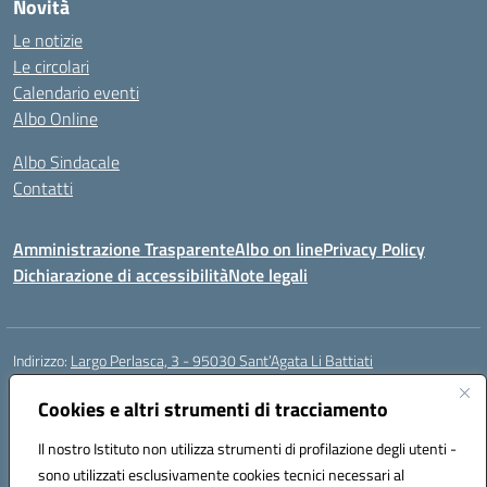
Novità
Le notizie
Le circolari
Calendario eventi
Albo Online
Albo Sindacale
Contatti
Amministrazione Trasparente
Albo on line
Privacy Policy
Dichiarazione di accessibilità
Note legali
Indirizzo:
Largo Perlasca, 3 - 95030 Sant’Agata Li Battiati
Centralino:
095241747 - 095213583
Email:
ctic8bl002@istruzione.it
Posta elettronica certificata (PEC):
Cookies e altri strumenti di tracciamento
ctic8bl002@pec.istruzione.it
Codice fiscale: 93253680875
Il nostro Istituto non utilizza strumenti di profilazione degli utenti -
Codice meccanografico:
CTIC8BL002
sono utilizzati esclusivamente cookies tecnici necessari al