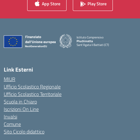
App Store
Play Store
Istituto Comprensivo
Pluchinotta
Sant'Agata li Battiati (CT)
— Visita la pagina iniziale della scuola
Link Esterni
MIUR
Ufficio Scolastico Regionale
Ufficio Scolastico Territoriale
Scuola in Chiaro
Iscrizioni On Line
Invalsi
Comune
Sito Cicolo didattico