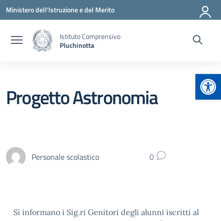
Vai ai contenuti
Vai al menu di navigazione
Vai al footer
Ministero dell'Istruzione e del Merito
Istituto Comprensivo
Pluchinotta
Apr
Progetto Astronomia
Personale scolastico
0
Si informano i Sig.ri Genitori degli alunni iscritti al