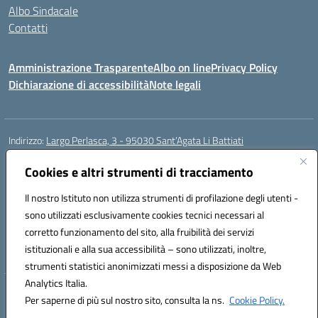
Albo Sindacale
Contatti
Amministrazione Trasparente
Albo on line
Privacy Policy
Dichiarazione di accessibilità
Note legali
Indirizzo:
Largo Perlasca, 3 - 95030 Sant’Agata Li Battiati
Centralino:
095241747 - 095213583
Email:
ctic8bl002@istruzione.it
Posta elettronica certificata (PEC):
ctic8bl002@pec.istruzione.it
Cookies e altri strumenti di tracciamento
Codice fiscale: 93253680875
Il nostro Istituto non utilizza strumenti di profilazione degli utenti -
Codice meccanografico:
CTIC8BL002
sono utilizzati esclusivamente cookies tecnici necessari al
Codice Indice delle Pubbliche Amministrazioni (IPA): 7UKG69R2
corretto funzionamento del sito, alla fruibilità dei servizi
Codice unico di fatturazione (CUF): F8M4AH
istituzionali e alla sua accessibilità – sono utilizzati, inoltre,
strumenti statistici anonimizzati messi a disposizione da Web
Analytics Italia.
Hosting & Powered by 3D Solution S.r.l.
Per saperne di più sul nostro sito, consulta la ns.
Cookie Policy.
Concept & Design by Designers Italia