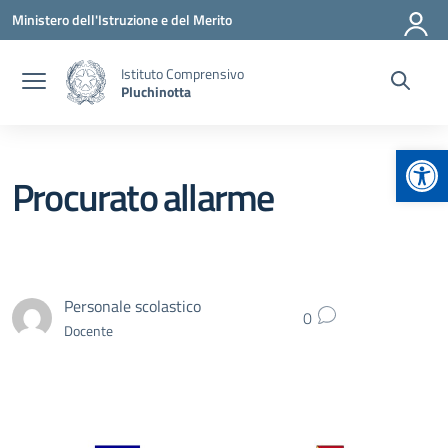
Vai ai contenuti
Vai al menu di navigazione
Vai al footer
Ministero dell'Istruzione e del Merito
Istituto Comprensivo
Pluchinotta
Apr
Procurato allarme
Personale scolastico
0
Docente