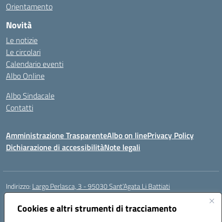
Orientamento
Novità
Le notizie
Le circolari
Calendario eventi
Albo Online
Albo Sindacale
Contatti
Amministrazione Trasparente
Albo on line
Privacy Policy
Dichiarazione di accessibilità
Note legali
Indirizzo:
Largo Perlasca, 3 - 95030 Sant’Agata Li Battiati
Centralino:
095241747 - 095213583
Email:
ctic8bl002@istruzione.it
Posta elettronica certificata (PEC):
Cookies e altri strumenti di tracciamento
ctic8bl002@pec.istruzione.it