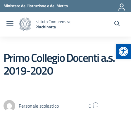
Vai ai contenuti
Vai al menu di navigazione
Vai al footer
Ministero dell'Istruzione e del Merito
Istituto Comprensivo
Pluchinotta
Apr
Primo Collegio Docenti a.s.
2019-2020
Personale scolastico
0