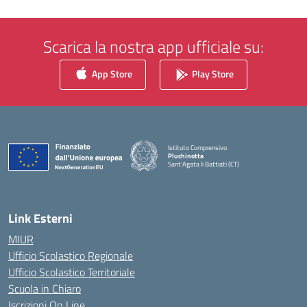
Scarica la nostra app ufficiale su:
App Store
Play Store
Istituto Comprensivo
Pluchinotta
Sant'Agata li Battiati (CT)
— Visita la pagina iniziale della scuola
Link Esterni
MIUR
Ufficio Scolastico Regionale
Ufficio Scolastico Territoriale
Scuola in Chiaro
Iscrizioni On Line