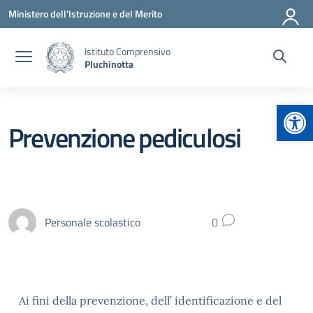
Vai ai contenuti
Vai al menu di navigazione
Vai al footer
Ministero dell'Istruzione e del Merito
Istituto Comprensivo
Pluchinotta
Apr
Prevenzione pediculosi
Personale scolastico
0
Ai fini della prevenzione, dell’ identificazione e del