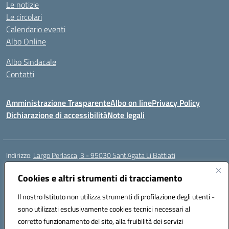
Le notizie
Le circolari
Calendario eventi
Albo Online
Albo Sindacale
Contatti
Amministrazione Trasparente
Albo on line
Privacy Policy
Dichiarazione di accessibilità
Note legali
Indirizzo:
Largo Perlasca, 3 - 95030 Sant’Agata Li Battiati
Centralino:
095241747 - 095213583
Email:
ctic8bl002@istruzione.it
Posta elettronica certificata (PEC):
Cookies e altri strumenti di tracciamento
ctic8bl002@pec.istruzione.it
Codice fiscale: 93253680875
Il nostro Istituto non utilizza strumenti di profilazione degli utenti -
Codice meccanografico:
CTIC8BL002
sono utilizzati esclusivamente cookies tecnici necessari al
Codice Indice delle Pubbliche Amministrazioni (IPA): 7UKG69R2
corretto funzionamento del sito, alla fruibilità dei servizi
Codice unico di fatturazione (CUF): F8M4AH