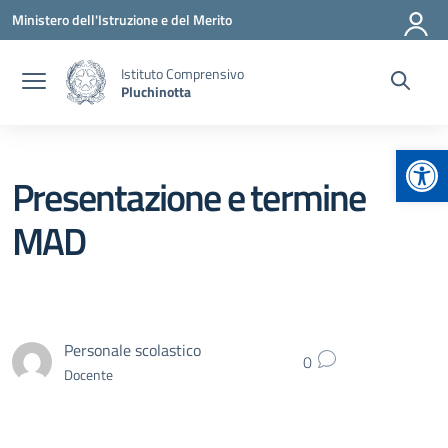
Vai ai contenuti
Vai al menu di navigazione
Vai al footer
Ministero dell'Istruzione e del Merito
Istituto Comprensivo
Pluchinotta
Apr
Presentazione e termine
MAD
Personale scolastico
0
Docente