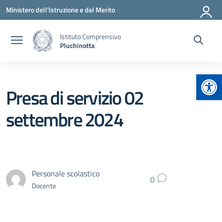
Vai ai contenuti
Vai al menu di navigazione
Vai al footer
Ministero dell'Istruzione e del Merito
Istituto Comprensivo
Pluchinotta
Apr
Presa di servizio 02
settembre 2024
Personale scolastico
0
Docente