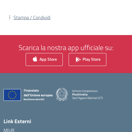
Stampa / Condividi
Scarica la nostra app ufficiale su:
App Store
Play Store
Istituto Comprensivo
Pluchinotta
Sant'Agata li Battiati (CT)
— Visita la pagina iniziale della scuola
Link Esterni
MIUR