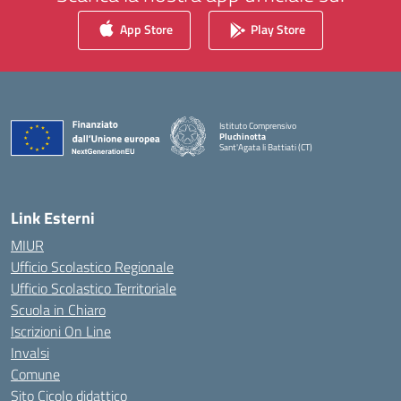
App Store
Play Store
Istituto Comprensivo
Pluchinotta
Sant'Agata li Battiati (CT)
— Visita la pagina iniziale della scuola
Link Esterni
MIUR
Ufficio Scolastico Regionale
Ufficio Scolastico Territoriale
Scuola in Chiaro
Iscrizioni On Line
Invalsi
Comune
Sito Cicolo didattico