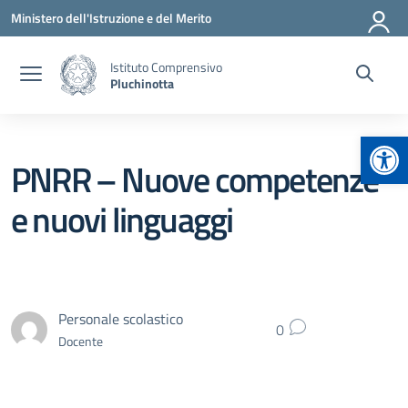
Vai ai contenuti
Vai al menu di navigazione
Vai al footer
Ministero dell'Istruzione e del Merito
Istituto Comprensivo
Pluchinotta
Apr
PNRR – Nuove competenze
e nuovi linguaggi
Personale scolastico
0
Docente