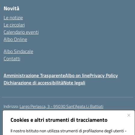
Novità
Le notizie
Le circolari
Calendario eventi
Albo Online
Albo Sindacale
Contatti
Amministrazione Trasparente
Albo on line
Privacy Policy
Dichiarazione di accessibilità
Note legali
Indirizzo:
Largo Perlasca, 3 - 95030 Sant’Agata Li Battiati
Centralino:
095241747 - 095213583
Email:
ctic8bl002@istruzione.it
Posta elettronica certificata (PEC):
Cookies e altri strumenti di tracciamento
ctic8bl002@pec.istruzione.it
Codice fiscale: 93253680875
Il nostro Istituto non utilizza strumenti di profilazione degli utenti -