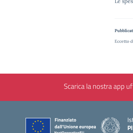
Le spes
Pubblicat
Eccetto d
Scarica la nostra app uff
Is
P