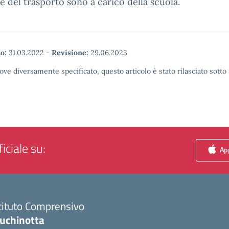
e del trasporto sono a carico della scuola.
o:
31.03.2022
-
Revisione:
29.06.2023
ove diversamente specificato, questo articolo è stato rilasciato sott
iciale su:
App
tituto Comprensivo
luchinotta