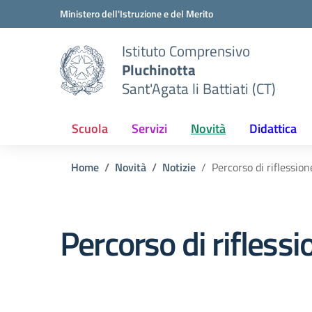
Vai ai contenuti
Vai al menu di navigazione
Vai al footer
Ministero dell'Istruzione e del Merito
Istituto Comprensivo
Pluchinotta
Sant'Agata li Battiati (CT)
Scuola
Servizi
Novità
Didattica
Home
Novità
Notizie
Percorso di riflession
Percorso di riflessi