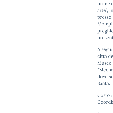
prime e
arte”, 
presso 
Mompili
preghie
present
A segui
città d
Museo 
“Mecha
dove so
Santa.
Costo i
Coordi