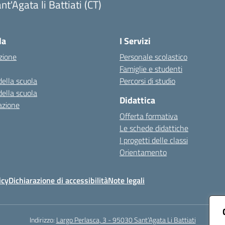
nt'Agata li Battiati (CT)
Visita la pagina iniziale della scuola
la
I Servizi
zione
Personale scolastico
Famiglie e studenti
della scuola
Percorsi di studio
della scuola
Didattica
azione
Offerta formativa
Le schede didattiche
I progetti delle classi
Orientamento
icy
Dichiarazione di accessibilità
Note legali
Indirizzo:
Largo Perlasca, 3 - 95030 Sant’Agata Li Battiati