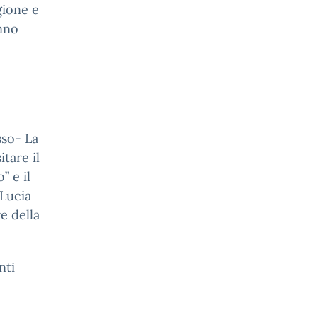
gione e
anno
sso- La
itare il
 e il
Lucia
e della
nti