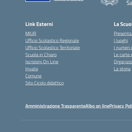
Sa
— 
Link Esterni
La Scuo
MIUR
Presenta
Ufficio Scolastico Regionale
I luoghi
Ufficio Scolastico Territoriale
I numeri 
Scuola in Chiaro
Le carte 
Iscrizioni On Line
Organizz
Invalsi
La storia
Comune
Sito Cicolo didattico
Amministrazione Trasparente
Albo on line
Privacy Pol