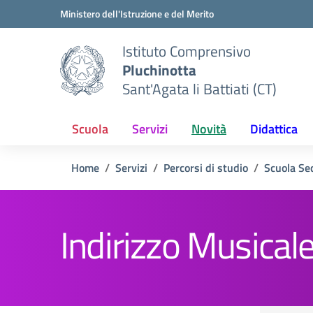
Vai ai contenuti
Vai al menu di navigazione
Vai al footer
Ministero dell'Istruzione e del Merito
Istituto Comprensivo
Pluchinotta
Sant'Agata li Battiati (CT)
Scuola
Servizi
Novità
Didattica
Home
Servizi
Percorsi di studio
Scuola Se
Indirizzo Musical