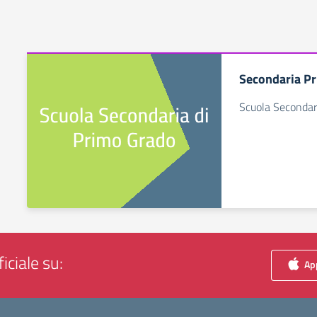
Secondaria P
Scuola Secondar
iciale su:
App