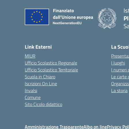
Is
P
Sa
— 
Link Esterni
La Scuo
MIUR
Presenta
Ufficio Scolastico Regionale
I luoghi
Ufficio Scolastico Territoriale
I numeri 
Scuola in Chiaro
Le carte 
Iscrizioni On Line
Organizz
Invalsi
La storia
Comune
Sito Cicolo didattico
Amministrazione Trasparente
Albo on line
Privacy Pol