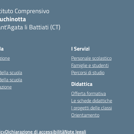
tituto Comprensivo
luchinotta
nt'Agata li Battiati (CT)
Visita la pagina iniziale della scuola
la
I Servizi
zione
Personale scolastico
Famiglie e studenti
della scuola
Percorsi di studio
della scuola
Didattica
azione
Offerta formativa
Le schede didattiche
I progetti delle classi
Orientamento
icy
Dichiarazione di accessibilità
Note legali