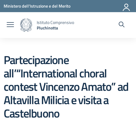
Vai ai contenuti
Vai al menu di navigazione
Vai al footer
Ministero dell'Istruzione e del Merito
Istituto Comprensivo
Pluchinotta
Partecipazione
all’“International choral
contest Vincenzo Amato” ad
Altavilla Milicia e visita a
Castelbuono