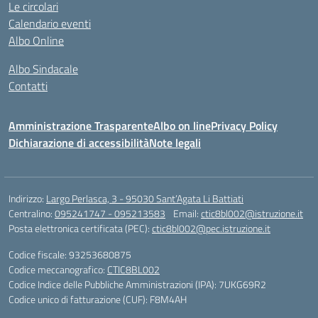
Le circolari
Calendario eventi
Albo Online
Albo Sindacale
Contatti
Amministrazione Trasparente
Albo on line
Privacy Policy
Dichiarazione di accessibilità
Note legali
Indirizzo:
Largo Perlasca, 3 - 95030 Sant’Agata Li Battiati
Centralino:
095241747 - 095213583
Email:
ctic8bl002@istruzione.it
Posta elettronica certificata (PEC):
ctic8bl002@pec.istruzione.it
Codice fiscale: 93253680875
Codice meccanografico:
CTIC8BL002
Codice Indice delle Pubbliche Amministrazioni (IPA): 7UKG69R2
Codice unico di fatturazione (CUF): F8M4AH