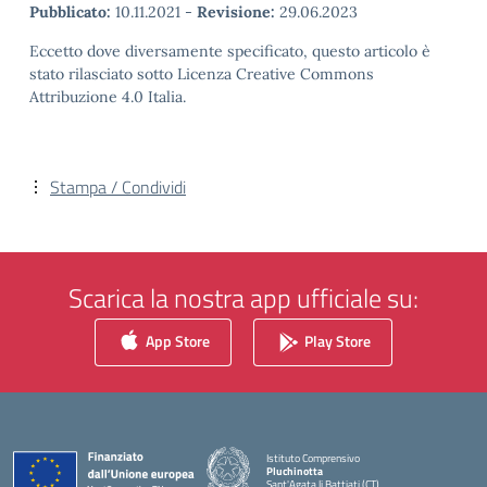
Pubblicato:
10.11.2021
-
Revisione:
29.06.2023
Eccetto dove diversamente specificato, questo articolo è
stato rilasciato sotto Licenza Creative Commons
Attribuzione 4.0 Italia.
Stampa / Condividi
Scarica la nostra app ufficiale su:
App Store
Play Store
Istituto Comprensivo
Pluchinotta
Sant'Agata li Battiati (CT)