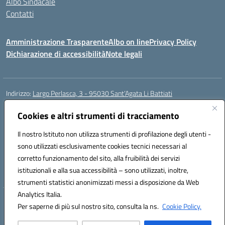
Albo Sindacale
Contatti
Amministrazione Trasparente
Albo on line
Privacy Policy
Dichiarazione di accessibilità
Note legali
Indirizzo:
Largo Perlasca, 3 - 95030 Sant’Agata Li Battiati
Centralino:
095241747 - 095213583
Email:
ctic8bl002@istruzione.it
Posta elettronica certificata (PEC):
Cookies e altri strumenti di tracciamento
ctic8bl002@pec.istruzione.it
Codice fiscale: 93253680875
Il nostro Istituto non utilizza strumenti di profilazione degli utenti -
Codice meccanografico:
CTIC8BL002
sono utilizzati esclusivamente cookies tecnici necessari al
Codice Indice delle Pubbliche Amministrazioni (IPA): 7UKG69R2
corretto funzionamento del sito, alla fruibilità dei servizi
Codice unico di fatturazione (CUF): F8M4AH
istituzionali e alla sua accessibilità – sono utilizzati, inoltre,
strumenti statistici anonimizzati messi a disposizione da Web
Analytics Italia.
Hosting & Powered by 3D Solution S.r.l.
Per saperne di più sul nostro sito, consulta la ns.
Cookie Policy.
Concept & Design by Designers Italia