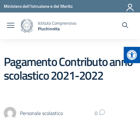
Vai ai contenuti
Vai al menu di navigazione
Vai al footer
Ministero dell'Istruzione e del Merito
Istituto Comprensivo
Pluchinotta
Apr
Pagamento Contributo anno
scolastico 2021-2022
Personale scolastico
0